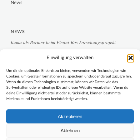
News
NEWS
Ituma als Partner beim Picant-Bos Forschungsprojekt
Einwilligung verwalten
Campus-Monitoring 2.0 für die Chemische Industrie
Um dir ein optimales Erlebnis zu bieten, verwenden wir Technologien wie
LoRa-Sensorik
Cookies, um Geräteinformationen zu speichern und/oder darauf zuzugreifen.
Wenn du diesen Technologien zustimmst, können wir Daten wie das
Surfverhalten oder eindeutige IDs auf dieser Website verarbeiten. Wenn du
Forschung und Entwicklung im Rampenlicht
deine Einwillligung nicht erteilst oder zurückziehst, können bestimmte
Merkmale und Funktionen beeinträchtigt werden.
Connection Day 2023 auf dem IT-Campus Hilden
Akzeptieren
Ablehnen