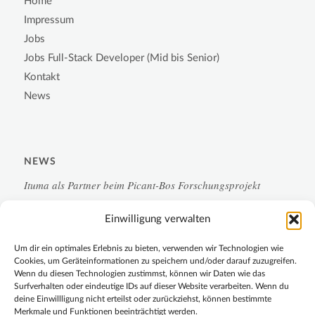
Home
Impressum
Jobs
Jobs Full-Stack Developer (Mid bis Senior)
Kontakt
News
NEWS
Ituma als Partner beim Picant-Bos Forschungsprojekt
Einwilligung verwalten
Campus-Monitoring 2.0 für die Chemische Industrie
Um dir ein optimales Erlebnis zu bieten, verwenden wir Technologien wie
LoRa-Sensorik
Cookies, um Geräteinformationen zu speichern und/oder darauf zuzugreifen.
Wenn du diesen Technologien zustimmst, können wir Daten wie das
Surfverhalten oder eindeutige IDs auf dieser Website verarbeiten. Wenn du
Forschung und Entwicklung im Rampenlicht
deine Einwillligung nicht erteilst oder zurückziehst, können bestimmte
Merkmale und Funktionen beeinträchtigt werden.