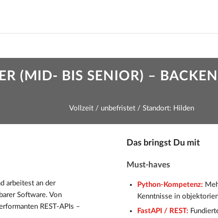
 (MID- BIS SENIOR) – BACKEND 
Vollzeit / unbefristet / Standort: Hilden
Das bringst Du mit
Must-haves
 arbeitest an der
Python-Kompetenz:
Meh
rbarer Software. Von
Kenntnisse in objektorie
erformanten REST-APIs –
FastAPI / REST:
Fundiert