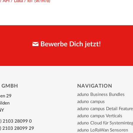
 API / Data / IoT (w/m/d)
Bewerbe Dich jetzt!
A GMBH
NAVIGATION
aduno Business Bundles
sen 29
aduno campus
ilden
aduno campus Detail Featur
NY
aduno campus Verticals
0) 2103 28099 0
aduno Cloud für Systeminte
0) 2103 28099 29
aduno LoRaWan Sensoren