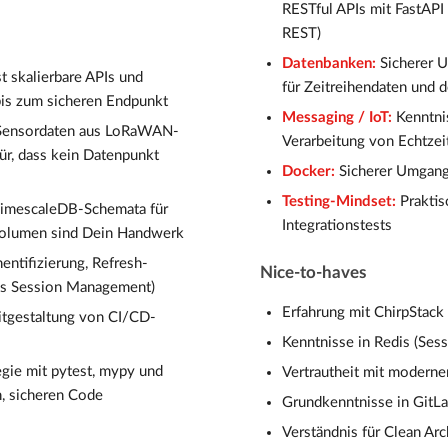
RESTful APIs mit FastAPI
REST)
Datenbanken:
Sicherer 
t skalierbare APIs und
für Zeitreihendaten und 
bis zum sicheren Endpunkt
Messaging / IoT:
Kenntni
n Sensordaten aus LoRaWAN-
Verarbeitung von Echtze
r, dass kein Datenpunkt
Docker:
Sicherer Umgang
Testing-Mindset:
Praktis
TimescaleDB-Schemata für
Integrationstests
nvolumen sind Dein Handwerk
ntifizierung, Refresh-
Nice-to-haves
dis Session Management)
Erfahrung mit ChirpSta
itgestaltung von CI/CD-
Kenntnisse in Redis (Se
egie mit pytest, mypy und
Vertrautheit mit modern
n, sicheren Code
Grundkenntnisse in GitLa
Verständnis für Clean Ar