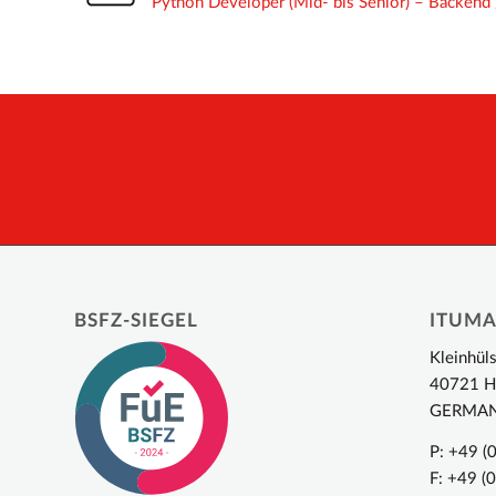
Python Developer (Mid- bis Senior) – Backend /
BSFZ-SIEGEL
ITUM
Kleinhül
40721 H
GERMA
P: +49 (
F: +49 (