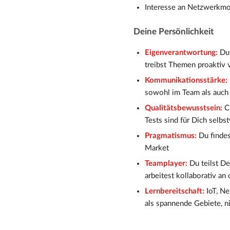
Interesse an Netzwerkmon
Deine Persönlichkeit
Eigenverantwortung:
Du
treibst Themen proaktiv 
Kommunikationsstärke:
sowohl im Team als auch
Qualitätsbewusstsein:
C
Tests sind für Dich selbs
Pragmatismus:
Du findes
Market
Teamplayer:
Du teilst D
arbeitest kollaborativ an
Lernbereitschaft:
IoT, N
als spannende Gebiete, n