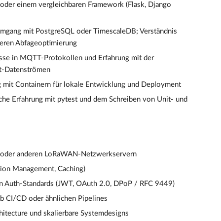
 oder einem vergleichbaren Framework (Flask, Django
Umgang mit PostgreSQL oder TimescaleDB; Verständnis
deren Abfageoptimierung
sse in MQTT-Protokollen und Erfahrung mit der
it-Datenströmen
 mit Containern für lokale Entwicklung und Deployment
che Erfahrung mit pytest und dem Schreiben von Unit- und
ck oder anderen LoRaWAN-Netzwerkservern
ssion Management, Caching)
en Auth-Standards (JWT, OAuth 2.0, DPoP / RFC 9449)
b CI/CD oder ähnlichen Pipelines
chitecture und skalierbare Systemdesigns