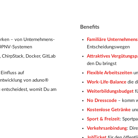
Benefits
werken – von Unternehmens-
Familiäre Unternehmens
 ÖPNV-Systemen
Entscheidungswegen
 ChirpStack, Docker, GitLab
Attraktives Vergütungsp
den Du bringst
Einfluss auf
Flexible Arbeitszeiten
un
rentwicklung von aduno®
Work-Life-Balance
die d
 entscheidest, womit Du am
Weiterbildungsbudget
fü
No Dresscode
– komm wi
Kostenlose Getränke
und
Sport & Freizeit
: Sportp
Verkehrsanbindung
: Dir
JobTicket
für den öffent