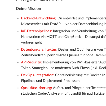
Du bringst die Daten zum Leben.
Deine Mission
Backend-Entwicklung:
Du entwirfst und implementiers
Microservices mit FastAPI – von der Datenanbindung 
IoT-Datenpipelines:
Integration und Verarbeitung vo
Netzwerken via MQTT und ChirpStack – Du sorgst dafü
verloren geht
Datenbankarchitektur:
Design und Optimierung von 
Zeitreihendaten; performante Queries für hohe Date
API-Security:
Implementierung von JWT-basierter Authe
Token-Strategien und modernen Auth-Flows (inkl. Re
DevOps-Integration:
Containerisierung mit Docker, M
Pipelines und Deployment-Prozessen
Qualitätssicherung:
Aufbau und Pflege einer Teststrat
statischen Code-Analysen (ruff, bandit) für nachhaltige