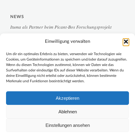
NEWS
Ituma als Partner beim Picant-Bos Forschungsprojekt
Einwilligung verwalten
Campus-Monitoring 2.0 für die Chemische Industrie
Um dir ein optimales Erlebnis zu bieten, verwenden wir Technologien wie
LoRa-Sensorik
Cookies, um Geräteinformationen zu speichern und/oder darauf zuzugreifen.
Wenn du diesen Technologien zustimmst, können wir Daten wie das
Surfverhalten oder eindeutige IDs auf dieser Website verarbeiten. Wenn du
Forschung und Entwicklung im Rampenlicht
deine Einwillligung nicht erteilst oder zurückziehst, können bestimmte
Merkmale und Funktionen beeinträchtigt werden.
Connection Day 2023 auf dem IT-Campus Hilden
Akzeptieren
Ablehnen
Einstellungen ansehen
© Copyright - ituma GmbH - Digital innovation ahead -
Enfold Theme by
Kriesi