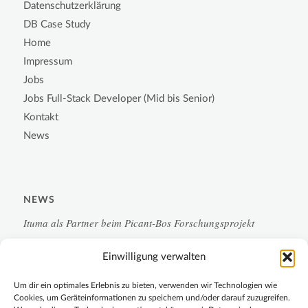
Datenschutzerklärung
DB Case Study
Home
Impressum
Jobs
Jobs Full-Stack Developer (Mid bis Senior)
Kontakt
News
NEWS
Ituma als Partner beim Picant-Bos Forschungsprojekt
Einwilligung verwalten
Campus-Monitoring 2.0 für die Chemische Industrie
Um dir ein optimales Erlebnis zu bieten, verwenden wir Technologien wie
LoRa-Sensorik
Cookies, um Geräteinformationen zu speichern und/oder darauf zuzugreifen.